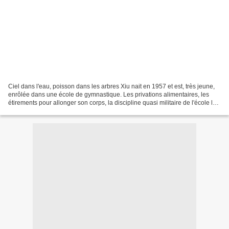
Ciel dans l'eau, poisson dans les arbres Xiu nait en 1957 et est, très jeune,
enrôlée dans une école de gymnastique. Les privations alimentaires, les
étirements pour allonger son corps, la discipline quasi militaire de l'école lui
forgent le corps et...