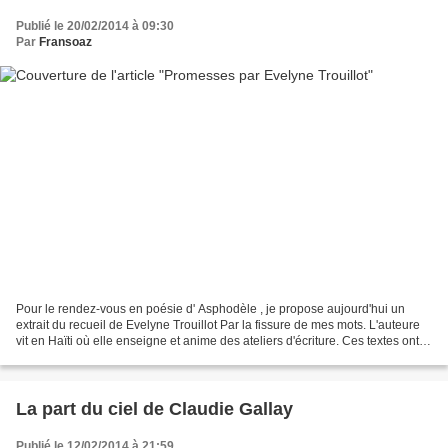
Publié le 20/02/2014 à 09:30
Par
Fransoaz
Pour le rendez-vous en poésie d' Asphodèle , je propose aujourd'hui un
extrait du recueil de Evelyne Trouillot Par la fissure de mes mots. L'auteure
vit en Haïti où elle enseigne et anime des ateliers d'écriture. Ces textes ont
été écrits après le séisme...
La part du ciel de Claudie Gallay
Publié le 12/02/2014 à 21:59