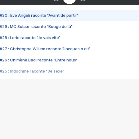
#30 : Eve Angeli raconte "Avant de partir"
#29 : MC Solaar raconte "Bouge de là"
28 : Lorie raconte "Je vais vite"
#27 : Christophe Willem raconte "Jacques a dit"
#26 : Chimène Badi raconte "Entre nous"
#25 : Indochine raconte "3e sexe"
#24 : Zaho raconte "C'est chelou"
#23 : Patrick Bruel raconte "Au café des délices"
#22 : Kyo raconte "Le chemin"
#21 : Nolwenn Leroy raconte "Cassé"
#20 : Patrick Hernandez raconte "Born to be alive"
#19 : Lorie raconte "Près de moi"