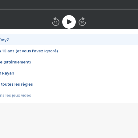
 DayZ
 a 13 ans (et vous l'avez ignoré)
e (littéralement)
im Rayan
 toutes les règles
s les jeux vidéo
us choquant de Rockstar ? - Le scandale BULLY
e plus moche de Steam
du RÊVE tourne au CAUCHEMAR