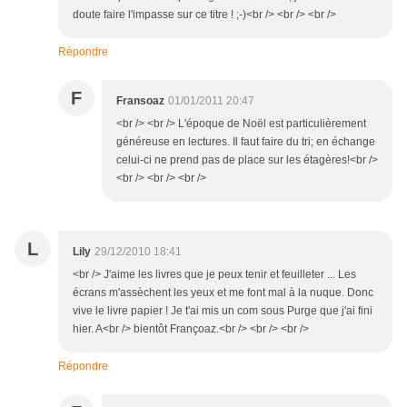
doute faire l'impasse sur ce titre ! ;-)<br /> <br /> <br />
Répondre
F
Fransoaz
01/01/2011 20:47
<br /> <br /> L'époque de Noël est particulièrement
généreuse en lectures. Il faut faire du tri; en échange
celui-ci ne prend pas de place sur les étagères!<br />
<br /> <br /> <br />
L
Lily
29/12/2010 18:41
<br /> J'aime les livres que je peux tenir et feuilleter ... Les
écrans m'assèchent les yeux et me font mal à la nuque. Donc
vive le livre papier ! Je t'ai mis un com sous Purge que j'ai fini
hier. A<br /> bientôt Françoaz.<br /> <br /> <br />
Répondre