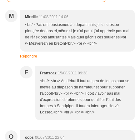
M
Mireille
11/08/2011 14:06
<br /> Pas enthousiasmée au départ,mais je suis restée
plongée dedans et,même si je n'ai pas ri,j'ai apprécié pas mal
de réflexions amusantes.Mais quel gâchis ces souleries!<br
/> Mezverezh en breton!<br /> <br /> <br />
Répondre
F
Fransoaz
15/08/2011 09:38
<br /> <br /> Au début il faut un peu de temps pour se
mettre au diapason du narrateur et pour supporter
l'alcool!<br /> <br /> <br /> Il doit y avoir pas mal
d'expressions bretonnes pour qualifier l'état des
troupes à Sandpiper, il faudra interroger Hervé
Lossec.<br /> <br /> <br /> <br />
O
oops
06/08/2011 22:04