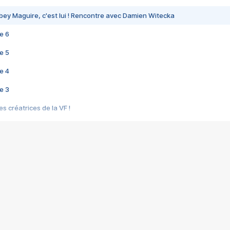
bey Maguire, c'est lui ! Rencontre avec Damien Witecka
e 6
e 5
e 4
e 3
s créatrices de la VF !
e 2
e 1
e Mektoub My Love arrive enfin ! Rencontre avec Shaïn Boumedine et Sal
i : après Toni en famille
elle réalise le bouleversant Dites lui que je l'aime
ais ! Rencontre autour de Vie privée de Rebecca Zlotowski