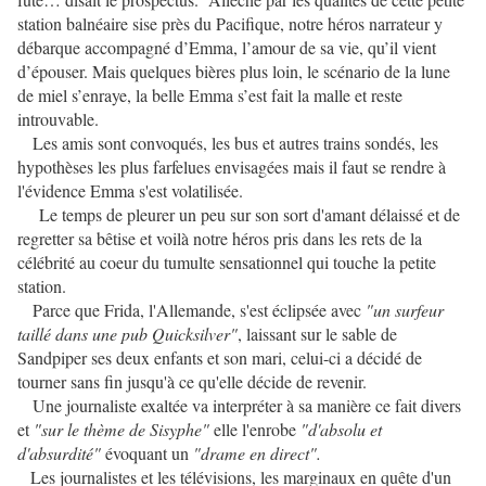
station balnéaire sise près du Pacifique, notre héros narrateur y
débarque accompagné d’Emma, l’amour de sa vie, qu’il vient
d’épouser. Mais quelques bières plus loin, le scénario de la lune
de miel s’enraye, la belle Emma s’est fait la malle et reste
introuvable.
Les amis sont convoqués, les bus et autres trains sondés, les
hypothèses les plus farfelues envisagées mais il faut se rendre à
l'évidence Emma s'est volatilisée.
Le temps de pleurer un peu sur son sort d'amant délaissé et de
regretter sa bêtise et voilà notre héros pris dans les rets de la
célébrité au coeur du tumulte sensationnel qui touche la petite
station.
Parce que Frida, l'Allemande, s'est éclipsée avec
"un surfeur
taillé dans une pub Quicksilver"
, laissant sur le sable de
Sandpiper ses deux enfants et son mari, celui-ci a décidé de
tourner sans fin jusqu'à ce qu'elle décide de revenir.
Une journaliste exaltée va interpréter à sa manière ce fait divers
et
"sur le thème de Sisyphe"
elle l'enrobe
"d'absolu et
d'absurdité"
évoquant un
"drame en direct".
Les journalistes et les télévisions, les marginaux en quête d'un