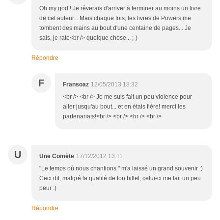
Oh my god ! Je rêverais d'arriver à terminer au moins un livre
de cet auteur... Mais chaque fois, les livres de Powers me
tombent des mains au bout d'une centaine de pages... Je
sais, je rate<br /> quelque chose... ;-)
Répondre
F
Fransoaz
12/05/2013 18:32
<br /> <br /> Je me suis fait un peu violence pour
aller jusqu'au bout... et en étais fière! merci les
partenariats!<br /> <br /> <br /> <br />
U
Une Comète
17/12/2012 13:11
"Le temps où nous chantions " m'a laissé un grand souvenir :)
Ceci dit, malgré la qualité de ton billet, celui-ci me fait un peu
peur :)
Répondre