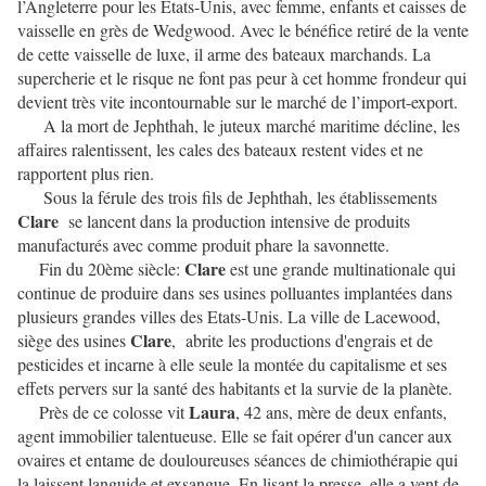
l’Angleterre pour les États-Unis, avec femme, enfants et caisses de
vaisselle en grès de Wedgwood. Avec le bénéfice retiré de la vente
de cette vaisselle de luxe, il arme des bateaux marchands. La
supercherie et le risque ne font pas peur à cet homme frondeur qui
devient très vite incontournable sur le marché de l’import-export.
A la mort de Jephthah, le juteux marché maritime décline, les
affaires ralentissent, les cales des bateaux restent vides et ne
rapportent plus rien.
Sous la férule des trois fils de Jephthah, les établissements
Clare
se lancent dans la production intensive de produits
manufacturés avec comme produit phare la savonnette.
Clare
Fin du 20ème siècle:
est une grande multinationale qui
continue de produire dans ses usines polluantes implantées dans
plusieurs grandes villes des Etats-Unis. La ville de Lacewood,
Clare
siège des usines
, abrite les productions d'engrais et de
pesticides et incarne à elle seule la montée du capitalisme et ses
effets pervers sur la santé des habitants et la survie de la planète.
Laura
Près de ce colosse vit
, 42 ans, mère de deux enfants,
agent immobilier talentueuse. Elle se fait opérer d'un cancer aux
ovaires et entame de douloureuses séances de chimiothérapie qui
la laissent languide et exsangue. En lisant la presse, elle a vent de