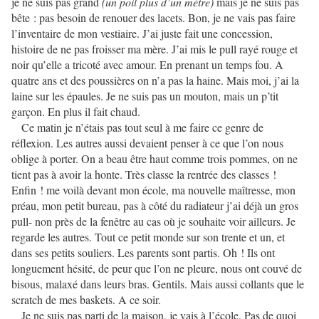
je ne suis pas grand
(un poil plus d’un mètre)
mais je ne suis pas
bête : pas besoin de renouer des lacets. Bon, je ne vais pas faire
l’inventaire de mon vestiaire. J’ai juste fait une concession,
histoire de ne pas froisser ma mère. J’ai mis le pull rayé rouge et
noir qu’elle a tricoté avec amour. En prenant un temps fou. A
quatre ans et des poussières on n’a pas la haine. Mais moi, j’ai la
laine sur les épaules. Je ne suis pas un mouton, mais un p’tit
garçon. En plus il fait chaud.
Ce matin je n’étais pas tout seul à me faire ce genre de
réflexion. Les autres aussi devaient penser à ce que l’on nous
oblige à porter. On a beau être haut comme trois pommes, on ne
tient pas à avoir la honte. Très classe la rentrée des classes !
Enfin ! me voilà devant mon école, ma nouvelle maîtresse, mon
préau, mon petit bureau, pas à côté du radiateur j’ai déjà un gros
pull- non près de la fenêtre au cas où je souhaite voir ailleurs. Je
regarde les autres. Tout ce petit monde sur son trente et un, et
dans ses petits souliers. Les parents sont partis. Oh ! Ils ont
longuement hésité, de peur que l’on ne pleure, nous ont couvé de
bisous, malaxé dans leurs bras. Gentils. Mais aussi collants que le
scratch de mes baskets. A ce soir.
Je ne suis pas parti de la maison, je vais à l’école. Pas de quoi