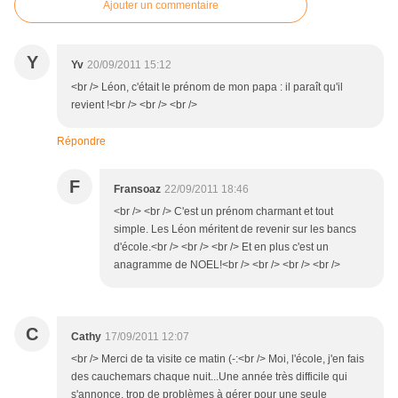
Ajouter un commentaire
Y
Yv
20/09/2011 15:12
<br /> Léon, c'était le prénom de mon papa : il paraît qu'il
revient !<br /> <br /> <br />
Répondre
F
Fransoaz
22/09/2011 18:46
<br /> <br /> C'est un prénom charmant et tout
simple. Les Léon méritent de revenir sur les bancs
d'école.<br /> <br /> <br /> Et en plus c'est un
anagramme de NOEL!<br /> <br /> <br /> <br />
C
Cathy
17/09/2011 12:07
<br /> Merci de ta visite ce matin (-:<br /> Moi, l'école, j'en fais
des cauchemars chaque nuit...Une année très difficile qui
s'annonce, trop de problèmes à gérer pour une seule