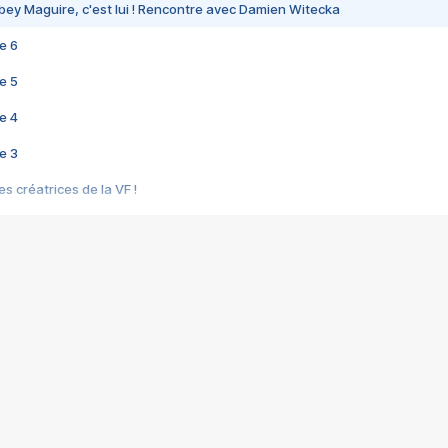
bey Maguire, c'est lui ! Rencontre avec Damien Witecka
e 6
e 5
e 4
e 3
s créatrices de la VF !
e 2
e 1
e Mektoub My Love arrive enfin ! Rencontre avec Shaïn Boumedine et Sal
i : après Toni en famille
elle réalise le bouleversant Dites lui que je l'aime
ais ! Rencontre autour de Vie privée de Rebecca Zlotowski
 de Marguerite, Grave... Rencontre avec Ella Rumpf