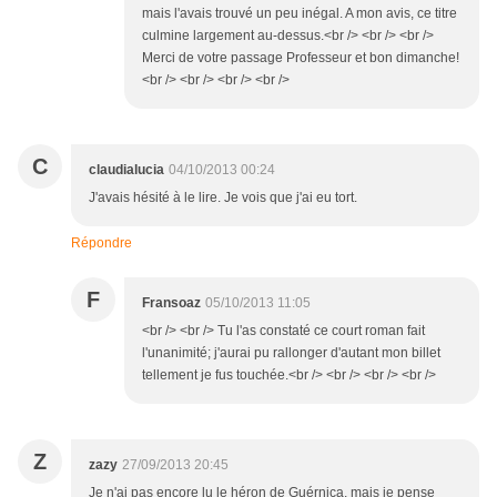
mais l'avais trouvé un peu inégal. A mon avis, ce titre
culmine largement au-dessus.<br /> <br /> <br />
Merci de votre passage Professeur et bon dimanche!
<br /> <br /> <br /> <br />
C
claudialucia
04/10/2013 00:24
J'avais hésité à le lire. Je vois que j'ai eu tort.
Répondre
F
Fransoaz
05/10/2013 11:05
<br /> <br /> Tu l'as constaté ce court roman fait
l'unanimité; j'aurai pu rallonger d'autant mon billet
tellement je fus touchée.<br /> <br /> <br /> <br />
Z
zazy
27/09/2013 20:45
Je n'ai pas encore lu le héron de Guérnica, mais je pense