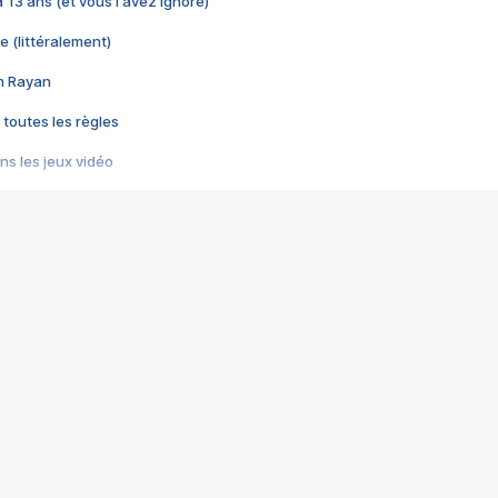
 a 13 ans (et vous l'avez ignoré)
e (littéralement)
im Rayan
 toutes les règles
s les jeux vidéo
us choquant de Rockstar ? - Le scandale BULLY
e plus moche de Steam
du RÊVE tourne au CAUCHEMAR
pendant 8 heures
it… à tort
umiliés par un jeu vidéo
ire - Final Fantasy 8
ti un empire - Age of Empires