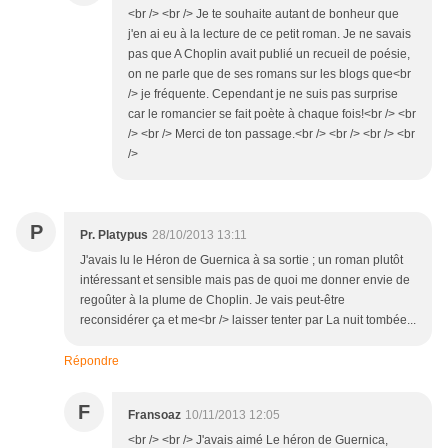
<br /> <br /> Je te souhaite autant de bonheur que
j'en ai eu à la lecture de ce petit roman. Je ne savais
pas que A Choplin avait publié un recueil de poésie,
on ne parle que de ses romans sur les blogs que<br
/> je fréquente. Cependant je ne suis pas surprise
car le romancier se fait poète à chaque fois!<br /> <br
/> <br /> Merci de ton passage.<br /> <br /> <br /> <br
/>
P
Pr. Platypus
28/10/2013 13:11
J'avais lu le Héron de Guernica à sa sortie ; un roman plutôt
intéressant et sensible mais pas de quoi me donner envie de
regoûter à la plume de Choplin. Je vais peut-être
reconsidérer ça et me<br /> laisser tenter par La nuit tombée...
Répondre
F
Fransoaz
10/11/2013 12:05
<br /> <br /> J'avais aimé Le héron de Guernica,