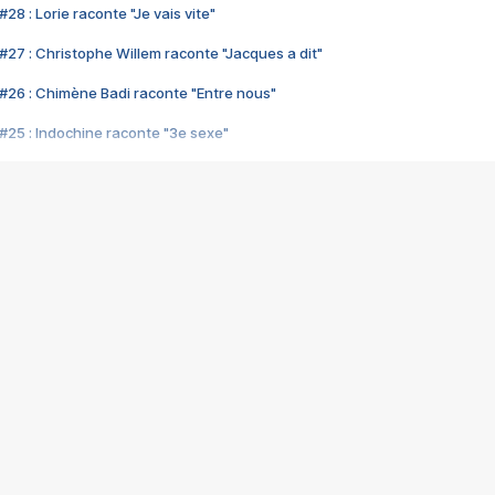
28 : Lorie raconte "Je vais vite"
#27 : Christophe Willem raconte "Jacques a dit"
#26 : Chimène Badi raconte "Entre nous"
#25 : Indochine raconte "3e sexe"
#24 : Zaho raconte "C'est chelou"
#23 : Patrick Bruel raconte "Au café des délices"
#22 : Kyo raconte "Le chemin"
#21 : Nolwenn Leroy raconte "Cassé"
#20 : Patrick Hernandez raconte "Born to be alive"
#19 : Lorie raconte "Près de moi"
#18 : Michael Jones raconte "A nos actes manqués" (avec Jean-Jacque
#17 : Khaled raconte "Aïcha"
#16 : Corneille raconte "Parce qu'on vient de loin"