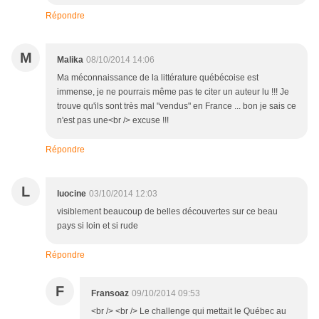
Répondre
M
Malika
08/10/2014 14:06
Ma méconnaissance de la littérature québécoise est
immense, je ne pourrais même pas te citer un auteur lu !!! Je
trouve qu'ils sont très mal "vendus" en France ... bon je sais ce
n'est pas une<br /> excuse !!!
Répondre
L
luocine
03/10/2014 12:03
visiblement beaucoup de belles découvertes sur ce beau
pays si loin et si rude
Répondre
F
Fransoaz
09/10/2014 09:53
<br /> <br /> Le challenge qui mettait le Québec au