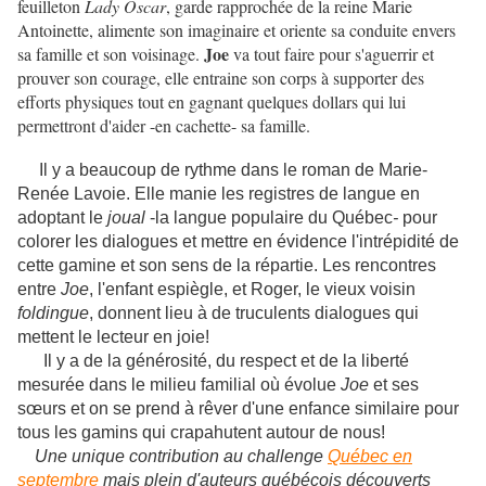
feuilleton
Lady Oscar
, garde rapprochée de la reine Marie
Antoinette, alimente son imaginaire et oriente sa conduite envers
Joe
sa famille et son voisinage.
va tout faire pour s'aguerrir et
prouver son courage, elle entraine son corps à supporter des
efforts physiques tout en gagnant quelques dollars qui lui
permettront d'aider -en cachette- sa famille.
Il y a beaucoup de rythme dans le roman de Marie-
Renée Lavoie. Elle manie les registres de langue en
adoptant le
joual
-la langue populaire du Québec
-
pour
colorer les dialogues et mettre en évidence l'intrépidité de
cette gamine et son sens de la répartie. Les rencontres
entre
Joe
, l'enfant espiègle, et Roger, le vieux voisin
foldingue
, donnent lieu à de truculents dialogues qui
mettent le lecteur en joie!
Il y a de la générosité, du respect et de la liberté
mesurée dans le milieu familial où évolue
Joe
et ses
sœurs et on se prend à rêver d'une enfance similaire pour
tous les gamins qui crapahutent autour de nous!
Une unique contribution au challenge
Québec en
septembre
mais plein d'auteurs québécois découverts