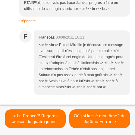
ETAIS!!!et je n'en vois pas trace.J'ai des progrès à faire en
utilisation de cet engin capricieux.<br /> <br /> <br />
Répondre
F
Fransoaz
03/08/2011 16:21
<br /> <br /> Et moi Mireille je découvre ce message
avec surprise, il n'est pas passé par ma boîte mèl.
C'est peut-être à cet engin de faire des progrès pour
mieux s'adapter à nos hésitations!<br /> <br /> <br />
La retransmission Tébéo n'était pas top; Lionel
Salaun n'a pas assez parlé à mon goût.<br /> <br />
<br /> Avais-tu voté pour lui?<br /> <br /> <br /> à
dimanche alors?<br /> <br /> <br /> <br />
< La France?! Regards
Où j'ai laissé mon âme? de
croisés de quatre jeunes
Jérôme Ferrari >
sur leur pays.