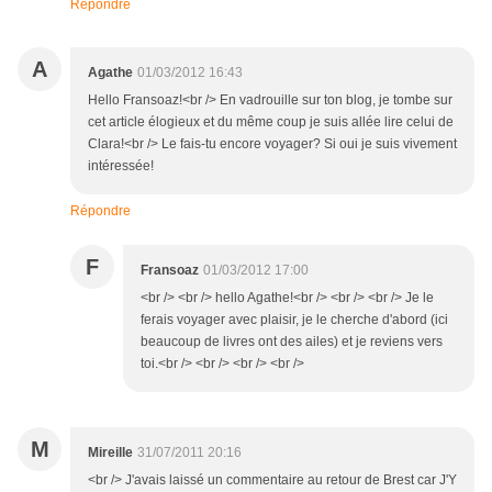
Répondre
A
Agathe
01/03/2012 16:43
Hello Fransoaz!<br /> En vadrouille sur ton blog, je tombe sur
cet article élogieux et du même coup je suis allée lire celui de
Clara!<br /> Le fais-tu encore voyager? Si oui je suis vivement
intéressée!
Répondre
F
Fransoaz
01/03/2012 17:00
<br /> <br /> hello Agathe!<br /> <br /> <br /> Je le
ferais voyager avec plaisir, je le cherche d'abord (ici
beaucoup de livres ont des ailes) et je reviens vers
toi.<br /> <br /> <br /> <br />
M
Mireille
31/07/2011 20:16
<br /> J'avais laissé un commentaire au retour de Brest car J'Y