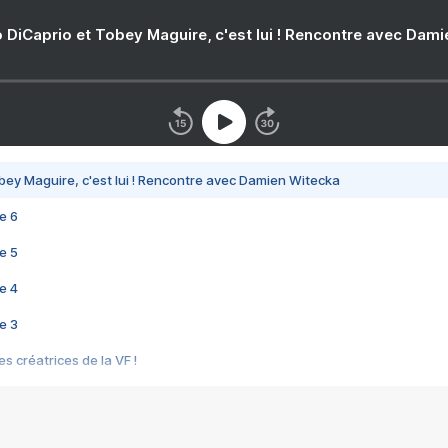
 DiCaprio et Tobey Maguire, c'est lui ! Rencontre avec Dam
bey Maguire, c'est lui ! Rencontre avec Damien Witecka
e 6
e 5
e 4
e 3
s créatrices de la VF !
e 2
e 1