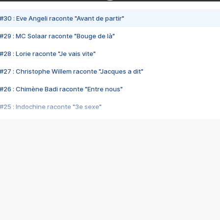
#30 : Eve Angeli raconte "Avant de partir"
#29 : MC Solaar raconte "Bouge de là"
28 : Lorie raconte "Je vais vite"
#27 : Christophe Willem raconte "Jacques a dit"
#26 : Chimène Badi raconte "Entre nous"
#25 : Indochine raconte "3e sexe"
#24 : Zaho raconte "C'est chelou"
#23 : Patrick Bruel raconte "Au café des délices"
#22 : Kyo raconte "Le chemin"
#21 : Nolwenn Leroy raconte "Cassé"
#20 : Patrick Hernandez raconte "Born to be alive"
#19 : Lorie raconte "Près de moi"