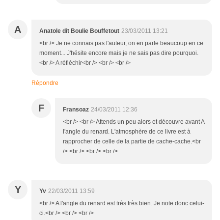
A
Anatole dit Boulie Bouffetout
23/03/2011 13:21
<br /> Je ne connais pas l'auteur, on en parle beaucoup en ce
moment... J'hésite encore mais je ne sais pas dire pourquoi.
<br /> A réfléchir<br /> <br /> <br />
Répondre
F
Fransoaz
24/03/2011 12:36
<br /> <br /> Attends un peu alors et découvre avant A
l'angle du renard. L'atmosphère de ce livre est à
rapprocher de celle de la partie de cache-cache.<br
/> <br /> <br /> <br />
Y
Yv
22/03/2011 13:59
<br /> A l'angle du renard est très très bien. Je note donc celui-
ci.<br /> <br /> <br />