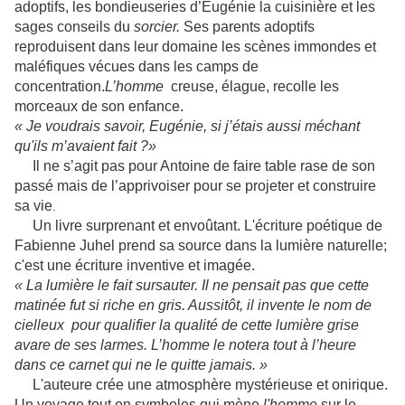
adoptifs, les bondieuseries d’Eugénie la cuisinière et les
sages conseils du
sorcier.
Ses parents adoptifs
reproduisent dans leur domaine les scènes immondes et
maléfiques vécues dans les camps de
concentration.
L’homme
creuse, élague, recolle les
morceaux de son enfance.
« Je voudrais savoir, Eugénie, si j’étais aussi méchant
qu'ils m’avaient fait ?»
Il ne s’agit pas pour Antoine de faire table rase de son
passé mais de l’apprivoiser pour se projeter et construire
sa vie
.
Un livre surprenant et envoûtant. L'écriture poétique de
Fabienne Juhel prend sa source dans la lumière naturelle;
c'est une écriture inventive et imagée.
« La lumière le fait sursauter. Il ne pensait pas que cette
matinée fut si riche en gris. Aussitôt, il invente le nom de
cielleux
pour qualifier la qualité de cette lumière grise
avare de ses larmes. L’homme le notera tout à l’heure
dans ce carnet qui ne le quitte jamais. »
L'auteure crée une atmosphère mystérieu
s
e et onirique.
Un voyage tout en symboles qui mène
l'homme
sur le