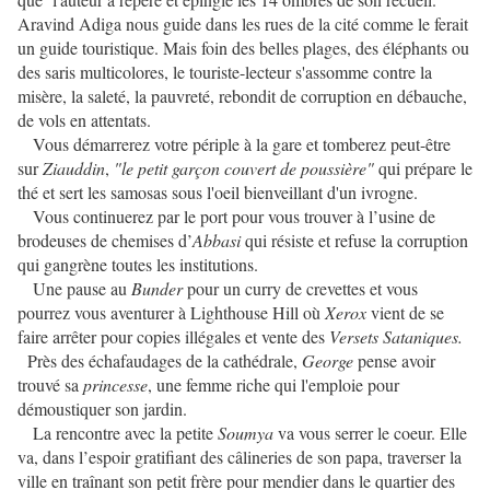
Aravind Adiga nous guide dans les rues de la cité comme le ferait
un guide touristique. Mais foin des belles plages, des éléphants ou
des saris multicolores, le touriste-lecteur s'assomme contre la
misère, la saleté, la pauvreté, rebondit de corruption en débauche,
de vols en attentats.
Vous démarrerez votre périple à la gare et tomberez peut-être
sur
Ziauddin
,
"le petit garçon couvert de poussière"
qui prépare le
thé et sert les samosas sous l'oeil bienveillant d'un ivrogne.
Vous continuerez par le port pour vous trouver à l’usine de
brodeuses de chemises d’
Abbasi
qui résiste et refuse la corruption
qui gangrène toutes les institutions.
Une pause au
Bunder
pour un curry de crevettes et vous
pourrez vous aventurer à Lighthouse Hill où
Xerox
vient de se
faire arrêter pour copies illégales et vente des
Versets Sataniques.
Près des échafaudages de la cathédrale,
George
pense avoir
trouvé sa
princesse
, une femme riche qui l'emploie pour
démoustiquer son jardin.
La rencontre avec la petite
Soumya
va vous serrer le coeur. Elle
va, dans l’espoir gratifiant des câlineries de son papa, traverser la
ville en traînant son petit frère pour mendier dans le quartier des