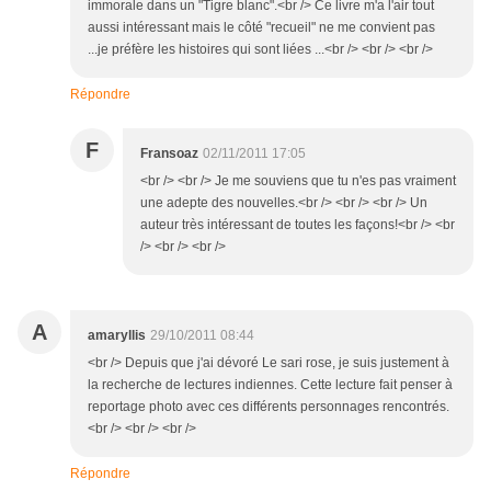
immorale dans un "Tigre blanc".<br /> Ce livre m'a l'air tout
aussi intéressant mais le côté "recueil" ne me convient pas
...je préfère les histoires qui sont liées ...<br /> <br /> <br />
Répondre
F
Fransoaz
02/11/2011 17:05
<br /> <br /> Je me souviens que tu n'es pas vraiment
une adepte des nouvelles.<br /> <br /> <br /> Un
auteur très intéressant de toutes les façons!<br /> <br
/> <br /> <br />
A
amaryllis
29/10/2011 08:44
<br /> Depuis que j'ai dévoré Le sari rose, je suis justement à
la recherche de lectures indiennes. Cette lecture fait penser à
reportage photo avec ces différents personnages rencontrés.
<br /> <br /> <br />
Répondre