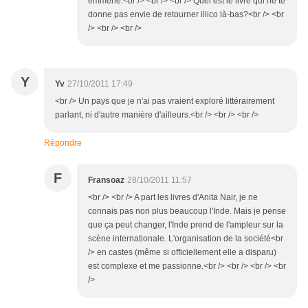
emmène.<br /> <br /> <br /> Quel est le livre qui ne te
donne pas envie de retourner illico là-bas?<br /> <br
/> <br /> <br />
Y
Yv
27/10/2011 17:49
<br /> Un pays que je n'ai pas vraient exploré littérairement
parlant, ni d'autre manière d'ailleurs.<br /> <br /> <br />
Répondre
F
Fransoaz
28/10/2011 11:57
<br /> <br /> A part les livres d'Anita Nair, je ne
connais pas non plus beaucoup l'Inde. Mais je pense
que ça peut changer, l'Inde prend de l'ampleur sur la
scène internationale. L'organisation de la société<br
/> en castes (même si officiellement elle a disparu)
est complexe et me passionne.<br /> <br /> <br /> <br
/>