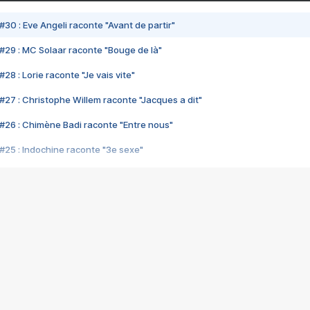
#30 : Eve Angeli raconte "Avant de partir"
#29 : MC Solaar raconte "Bouge de là"
28 : Lorie raconte "Je vais vite"
#27 : Christophe Willem raconte "Jacques a dit"
#26 : Chimène Badi raconte "Entre nous"
#25 : Indochine raconte "3e sexe"
#24 : Zaho raconte "C'est chelou"
#23 : Patrick Bruel raconte "Au café des délices"
#22 : Kyo raconte "Le chemin"
#21 : Nolwenn Leroy raconte "Cassé"
#20 : Patrick Hernandez raconte "Born to be alive"
#19 : Lorie raconte "Près de moi"