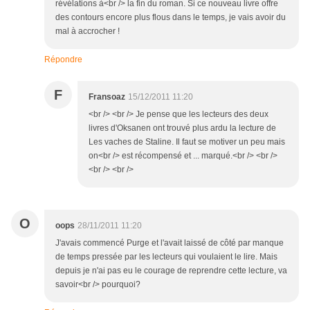
révélations à<br /> la fin du roman. Si ce nouveau livre offre
des contours encore plus flous dans le temps, je vais avoir du
mal à accrocher !
Répondre
F
Fransoaz
15/12/2011 11:20
<br /> <br /> Je pense que les lecteurs des deux
livres d'Oksanen ont trouvé plus ardu la lecture de
Les vaches de Staline. Il faut se motiver un peu mais
on<br /> est récompensé et ... marqué.<br /> <br />
<br /> <br />
O
oops
28/11/2011 11:20
J'avais commencé Purge et l'avait laissé de côté par manque
de temps pressée par les lecteurs qui voulaient le lire. Mais
depuis je n'ai pas eu le courage de reprendre cette lecture, va
savoir<br /> pourquoi?