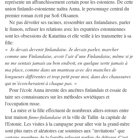
représente un affranchissement certain pour les estoniens. De cette
union finlando-estonienne naîtra Anna, le personnage central du
premier roman écrit par Sofi Oksanen.
Ne pas dévoiler ses racines, ressembler aux finlandaises, parler
le finnois, refuser les relations avec les expatriées estonniennes
sont les obsessions de Katariina et elle veille à les transmettre à sa
fille:
« Je devais devenir finlandaise. Je devais parler, marcher
comme une Finlandaise, avoir l’air d’une Finlandaise, même si je
ne me sentais jamais au bon endroit, en quelque sorte jamais à
ma place, comme dans un manteau avec des manches de
longueurs différentes et trop petit pour moi, dans des chaussures
qui m’écorcheraient à chaque pas. »
Pour l'école Anna invente des ancêtres finlandais et essaie de
taire ses connaissances sur les méthodes soviétiques et
l'occupation russe.
La mère et la fille effectuent de nombreux allers-retours entre
leur maison
finno-finlandaise
et la ville de Tallin -la capitale de
l'Estonie. Les visites à la campagne pour aller voir la grand-mère
sont plus rares et aléatoires car soumises aux "invitations" que
certains membres de la famille refusent parfois de délivrer. C'est