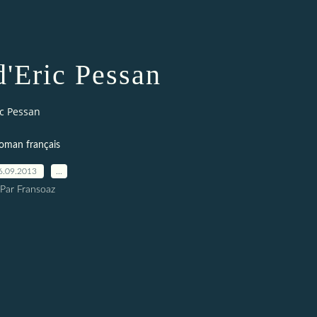
d'Eric Pessan
ic Pessan
oman français
6.09.2013
…
Par Fransoaz