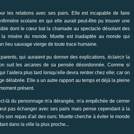
s relations avec ses pairs. Elle est incapable de faire
infirmière scolaire en qui elle aurait peut-être pu trouver une
nsible dont le cœur bat la chamade au spectacle désolant des
 et la misère du monde. Muette est inadaptée au monde qui
 un lieu sauvage vierge de toute trace humaine.
ents, qui auraient pu donner des explications, éclaircir la
, on suit les arcanes de sa pensée désordonnée. Comme si
qui l'aidera plus tard lorsqu'elle devra rentrer chez elle; car on
ge délabrée. Elle a un autre rapport au temps et déjà la pleine
u moment présent.
ect-là du personnage m'a dérangée, m'a empêchée de cerner
 veut pas échanger avec ses pairs mais pense cependant à la
ès son repas d'ail des ours; Muette cherche à éviter le monde
 dans la ville la plus proche...