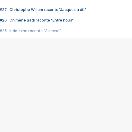
#27 : Christophe Willem raconte "Jacques a dit"
#26 : Chimène Badi raconte "Entre nous"
#25 : Indochine raconte "3e sexe"
#24 : Zaho raconte "C'est chelou"
#23 : Patrick Bruel raconte "Au café des délices"
#22 : Kyo raconte "Le chemin"
#21 : Nolwenn Leroy raconte "Cassé"
#20 : Patrick Hernandez raconte "Born to be alive"
#19 : Lorie raconte "Près de moi"
#18 : Michael Jones raconte "A nos actes manqués" (avec Jean-Jacque
#17 : Khaled raconte "Aïcha"
#16 : Corneille raconte "Parce qu'on vient de loin"