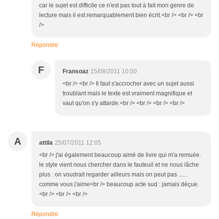
car le sujet est difficile ce n'est pas tout à fait mon genre de
lecture mais il est remarquablement bien écrit.<br /> <br /> <br
/>
Répondre
F
Fransoaz
15/08/2011 10:00
<br /> <br /> Il faut s'accrocher avec un sujet aussi
troublant mais le texte est vraiment magnifique et
vaut qu'on s'y attarde.<br /> <br /> <br /> <br />
A
attila
25/07/2011 12:05
<br /> j'ai également beaucoup aimé de livre qui m'a remuée.
le style vient nous chercher dans le fauteuil et ne nous lâche
plus : on voudrait regarder ailleurs mais on peut pas ......
comme vous j'aime<br /> beaucoup acte sud : jamais déçue.
<br /> <br /> <br />
Répondre