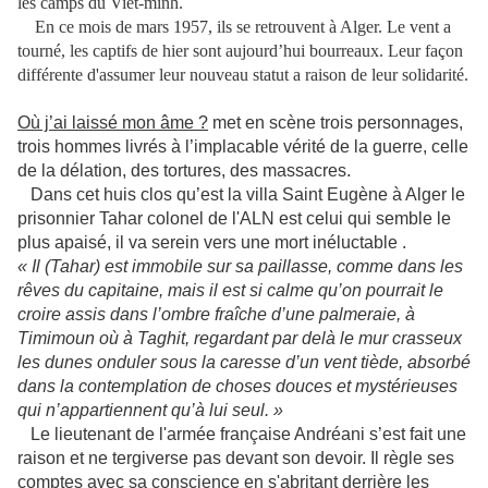
les camps du Viêt-minh.
En ce mois de mars 1957, ils se retrouvent à Alger. Le vent a
tourné, les captifs de hier sont aujourd’hui bourreaux. Leur façon
différente d'assumer leur nouveau statut a raison de leur solidarité.
Où j’ai laissé mon âme ?
met en scène trois personnages,
trois hommes livrés à l’implacable vérité de la guerre, celle
de la délation, des tortures, des massacres.
Dans cet huis clos qu’est la villa Saint Eugène à Alger le
prisonnier Tahar colonel de l'ALN est celui qui semble le
plus apaisé, il va serein vers une mort inéluctable .
« Il (Tahar) est immobile sur sa paillasse, comme dans les
rêves du capitaine, mais il est si calme qu’on pourrait le
croire assis dans l’ombre fraîche d’une palmeraie, à
Timimoun où à Taghit, regardant par delà le mur crasseux
les dunes onduler sous la caresse d’un vent tiède, absorbé
dans la contemplation de choses douces et mystérieuses
qui n’appartiennent qu’à lui seul. »
Le lieutenant de l'armée française Andréani s’est fait une
raison et ne tergiverse pas devant son devoir. Il règle ses
comptes avec sa conscience en s'abritant derrière les