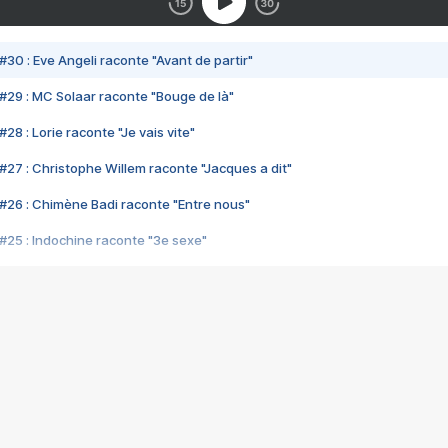
#30 : Eve Angeli raconte "Avant de partir"
#29 : MC Solaar raconte "Bouge de là"
28 : Lorie raconte "Je vais vite"
#27 : Christophe Willem raconte "Jacques a dit"
#26 : Chimène Badi raconte "Entre nous"
#25 : Indochine raconte "3e sexe"
#24 : Zaho raconte "C'est chelou"
#23 : Patrick Bruel raconte "Au café des délices"
#22 : Kyo raconte "Le chemin"
#21 : Nolwenn Leroy raconte "Cassé"
#20 : Patrick Hernandez raconte "Born to be alive"