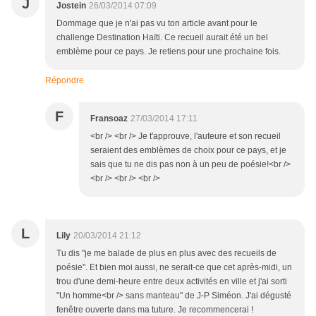
J
Jostein
26/03/2014 07:09
Dommage que je n'ai pas vu ton article avant pour le
challenge Destination Haïti. Ce recueil aurait été un bel
emblème pour ce pays. Je retiens pour une prochaine fois.
Répondre
F
Fransoaz
27/03/2014 17:11
<br /> <br /> Je t'approuve, l'auteure et son recueil
seraient des emblèmes de choix pour ce pays, et je
sais que tu ne dis pas non à un peu de poésie!<br />
<br /> <br /> <br />
L
Lily
20/03/2014 21:12
Tu dis "je me balade de plus en plus avec des recueils de
poésie". Et bien moi aussi, ne serait-ce que cet après-midi, un
trou d'une demi-heure entre deux activités en ville et j'ai sorti
"Un homme<br /> sans manteau" de J-P Siméon. J'ai dégusté
fenêtre ouverte dans ma tuture. Je recommencerai !