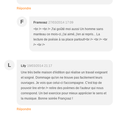
Répondre
F
Fransoaz
27/03/2014 17:09
<br /> <br /> J'ai goûté moi aussi Un homme sans
manteau ce mois-ci, j'ai aimé, j'en ai repris... La
lecture de poésie à sa place partout!<br /> <br /> <br
/> <br />
L
Lily
19/03/2014 21:17
Une très belle maison d'édition qui réalise un travail exigeant
et soigné. Dommage qu'on ne trouve pas facilement leurs
ouvrages. Je vois que celui-ci t'accompagne. C'est top de
pouvoir lire et<br /> relire des poèmes de l'auteur qui nous
correspond. Un bel exercice pour mieux apprécier le sens et
la musique. Bonne soirée Françoaz !
Répondre