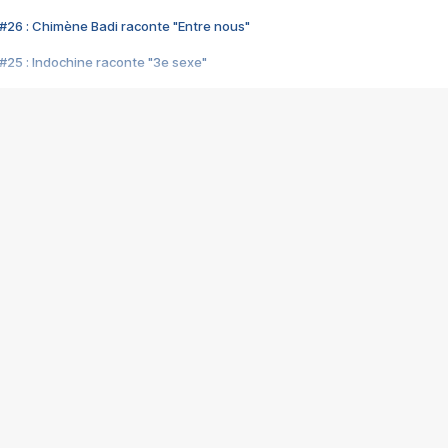
#26 : Chimène Badi raconte "Entre nous"
#25 : Indochine raconte "3e sexe"
#24 : Zaho raconte "C'est chelou"
#23 : Patrick Bruel raconte "Au café des délices"
#22 : Kyo raconte "Le chemin"
#21 : Nolwenn Leroy raconte "Cassé"
#20 : Patrick Hernandez raconte "Born to be alive"
#19 : Lorie raconte "Près de moi"
#18 : Michael Jones raconte "A nos actes manqués" (avec Jean-Jacque
#17 : Khaled raconte "Aïcha"
#16 : Corneille raconte "Parce qu'on vient de loin"
#15 : Indochine raconte "L'aventurier"