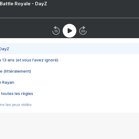
 Battle Royale - DayZ
 DayZ
 a 13 ans (et vous l'avez ignoré)
e (littéralement)
im Rayan
 toutes les règles
s les jeux vidéo
us choquant de Rockstar ? - Le scandale BULLY
e plus moche de Steam
du RÊVE tourne au CAUCHEMAR