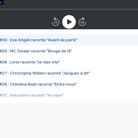
#30 : Eve Angeli raconte "Avant de partir"
#29 : MC Solaar raconte "Bouge de là"
28 : Lorie raconte "Je vais vite"
#27 : Christophe Willem raconte "Jacques a dit"
#26 : Chimène Badi raconte "Entre nous"
#25 : Indochine raconte "3e sexe"
#24 : Zaho raconte "C'est chelou"
#23 : Patrick Bruel raconte "Au café des délices"
#22 : Kyo raconte "Le chemin"