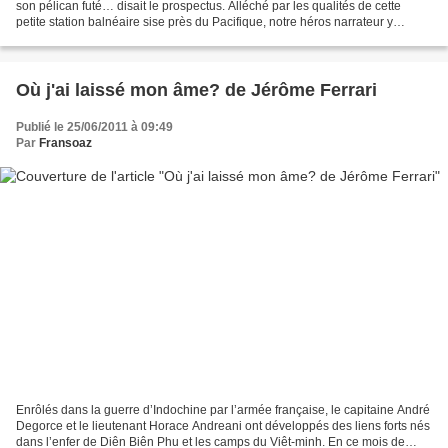
son pélican futé… disait le prospectus. Alléché par les qualités de cette
petite station balnéaire sise près du Pacifique, notre héros narrateur y
débarque accompagné d’Emma, l’amour...
Où j'ai laissé mon âme? de Jérôme Ferrari
Publié le 25/06/2011 à 09:49
Par
Fransoaz
Enrôlés dans la guerre d’Indochine par l’armée française, le capitaine André
Degorce et le lieutenant Horace Andreani ont développés des liens forts nés
dans l’enfer de Diên Biên Phu et les camps du Viêt-minh. En ce mois de