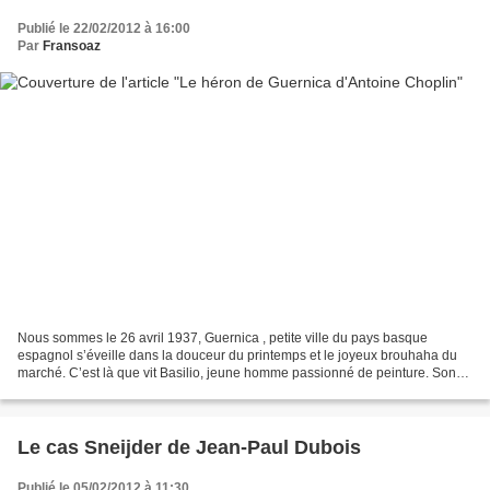
Publié le 22/02/2012 à 16:00
Par
Fransoaz
Nous sommes le 26 avril 1937, Guernica , petite ville du pays basque
espagnol s’éveille dans la douceur du printemps et le joyeux brouhaha du
marché. C’est là que vit Basilio, jeune homme passionné de peinture. Son
art le mène souvent en bord de rivière...
Le cas Sneijder de Jean-Paul Dubois
Publié le 05/02/2012 à 11:30