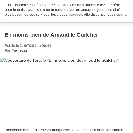
1987- Isabelle est désemparée: ses deux enfants partent chez leur père
pour le mois d'août, sa maman renoue avec un amour de jeunesse et n'a
plus besoin de ses services, les élèves auxquels elle dispensent des cours
de physique ne l'attendent pas avant...
En moins bien de Arnaud le Guilcher
Publié le 21/07/2011 à 00:00
Par
Fransoaz
Bienvenue à Sandpiper! Ses bungalows confortables, sa dune qui chante,