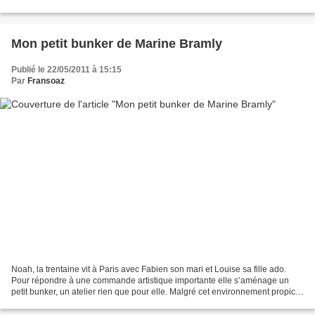
mars 1957, ils se retrouvent...
Mon petit bunker de Marine Bramly
Publié le 22/05/2011 à 15:15
Par
Fransoaz
Noah, la trentaine vit à Paris avec Fabien son mari et Louise sa fille ado.
Pour répondre à une commande artistique importante elle s’aménage un
petit bunker, un atelier rien que pour elle. Malgré cet environnement propice
à la création Noah fait un blocage...