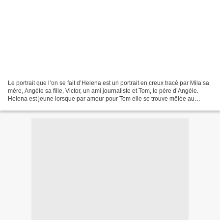
Le portrait que l’on se fait d’Helena est un portrait en creux tracé par Mila sa
mère, Angèle sa fille, Victor, un ami journaliste et Tom, le père d’Angèle.
Helena est jeune lorsque par amour pour Tom elle se trouve mêlée au
braquage d’une bijouterie....