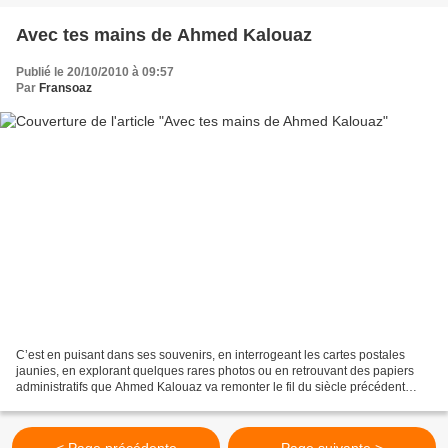
Avec tes mains de Ahmed Kalouaz
Publié le 20/10/2010 à 09:57
Par
Fransoaz
C’est en puisant dans ses souvenirs, en interrogeant les cartes postales
jaunies, en explorant quelques rares photos ou en retrouvant des papiers
administratifs que Ahmed Kalouaz va remonter le fil du siècle précédent
pour deviner imaginer ou inventer...