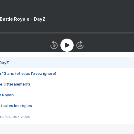
 Battle Royale - DayZ
 DayZ
 a 13 ans (et vous l'avez ignoré)
e (littéralement)
im Rayan
 toutes les règles
s les jeux vidéo
us choquant de Rockstar ? - Le scandale BULLY