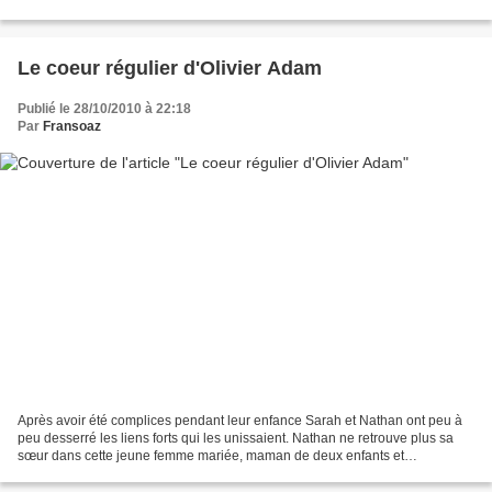
cette atmosphère étouffante...
Le coeur régulier d'Olivier Adam
Publié le 28/10/2010 à 22:18
Par
Fransoaz
Après avoir été complices pendant leur enfance Sarah et Nathan ont peu à
peu desserré les liens forts qui les unissaient. Nathan ne retrouve plus sa
sœur dans cette jeune femme mariée, maman de deux enfants et
propriétaire d’un bel et grand appartement...