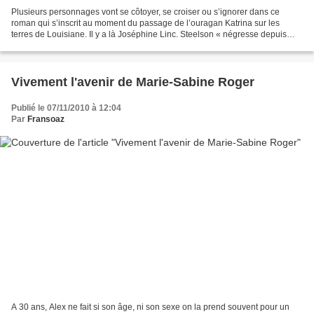
Plusieurs personnages vont se côtoyer, se croiser ou s’ignorer dans ce
roman qui s’inscrit au moment du passage de l’ouragan Katrina sur les
terres de Louisiane. Il y a là Joséphine Linc. Steelson « négresse depuis
presque cent ans » elle est le symbole...
Vivement l'avenir de Marie-Sabine Roger
Publié le 07/11/2010 à 12:04
Par
Fransoaz
A 30 ans, Alex ne fait si son âge, ni son sexe on la prend souvent pour un