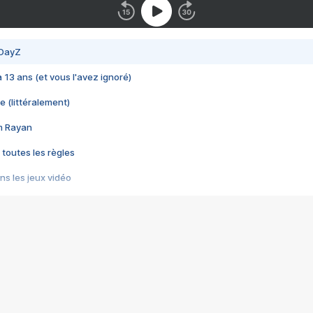
 DayZ
 a 13 ans (et vous l'avez ignoré)
e (littéralement)
im Rayan
 toutes les règles
s les jeux vidéo
us choquant de Rockstar ? - Le scandale BULLY
e plus moche de Steam
du RÊVE tourne au CAUCHEMAR
pendant 8 heures
it… à tort