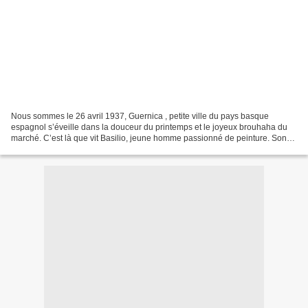
Nous sommes le 26 avril 1937, Guernica , petite ville du pays basque
espagnol s’éveille dans la douceur du printemps et le joyeux brouhaha du
marché. C’est là que vit Basilio, jeune homme passionné de peinture. Son
art le mène souvent en bord de rivière...