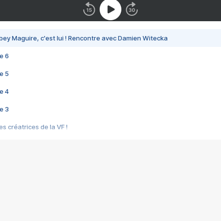
bey Maguire, c'est lui ! Rencontre avec Damien Witecka
e 6
e 5
e 4
e 3
s créatrices de la VF !
e 2
e 1
e Mektoub My Love arrive enfin ! Rencontre avec Shaïn Boumedine et Sal
i : après Toni en famille
elle réalise le bouleversant Dites lui que je l'aime