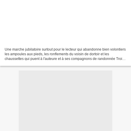
Une marche jubilatoire surtout pour le lecteur qui abandonne bien volontiers
les ampoules aux pieds, les ronflements du voisin de dortoir et les
chaussettes qui puent à l'auteure et à ses compagnons de randonnée Trois
fois Alix de Saint-André descend...