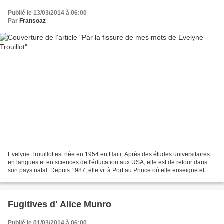
Publié le 13/03/2014 à 06:00
Par
Fransoaz
Evelyne Trouillot est née en 1954 en Haïti. Après des études universitaires
en langues et en sciences de l'éducation aux USA, elle est de retour dans
son pays natal. Depuis 1987, elle vit à Port au Prince où elle enseigne et
anime des ateliers d'écriture....
Fugitives d' Alice Munro
Publié le 01/03/2014 à 06:00