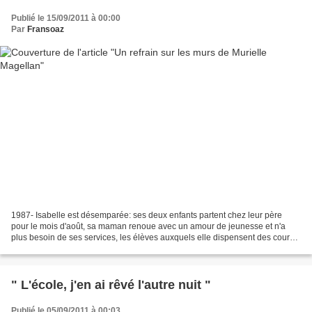
Publié le 15/09/2011 à 00:00
Par
Fransoaz
1987- Isabelle est désemparée: ses deux enfants partent chez leur père
pour le mois d'août, sa maman renoue avec un amour de jeunesse et n'a
plus besoin de ses services, les élèves auxquels elle dispensent des cours
de physique ne l'attendent pas avant...
" L'école, j'en ai rêvé l'autre nuit "
Publié le 05/09/2011 à 00:03