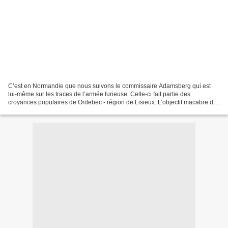
C’est en Normandie que nous suivons le commissaire Adamsberg qui est
lui-même sur les traces de l’armée furieuse. Celle-ci fait partie des
croyances populaires de Ordebec - région de Lisieux. L’objectif macabre de
cette armée est de décimer quatre personnes...