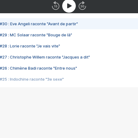
#30 : Eve Angeli raconte "Avant de partir"
#29 : MC Solaar raconte "Bouge de là"
28 : Lorie raconte "Je vais vite"
#27 : Christophe Willem raconte "Jacques a dit"
#26 : Chimène Badi raconte "Entre nous"
#25 : Indochine raconte "3e sexe"
#24 : Zaho raconte "C'est chelou"
#23 : Patrick Bruel raconte "Au café des délices"
#22 : Kyo raconte "Le chemin"
#21 : Nolwenn Leroy raconte "Cassé"
#20 : Patrick Hernandez raconte "Born to be alive"