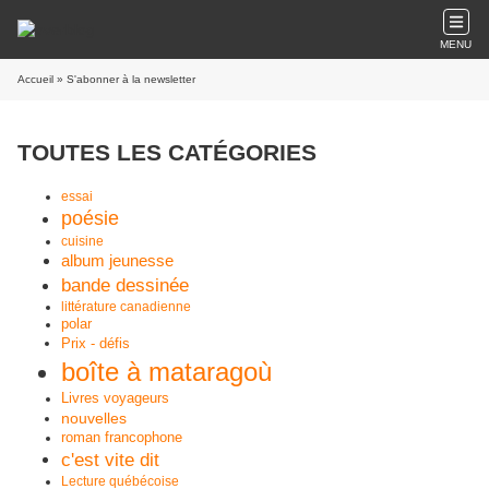
MENU
Accueil
» S'abonner à la newsletter
TOUTES LES CATÉGORIES
essai
poésie
cuisine
album jeunesse
bande dessinée
littérature canadienne
polar
Prix - défis
boîte à mataragoù
Livres voyageurs
nouvelles
roman francophone
c'est vite dit
Lecture québécoise