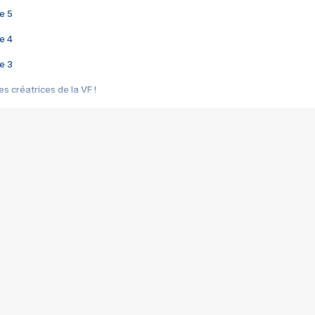
e 5
e 4
e 3
s créatrices de la VF !
e 2
e 1
e Mektoub My Love arrive enfin ! Rencontre avec Shaïn Boumedine et Sal
i : après Toni en famille
elle réalise le bouleversant Dites lui que je l'aime
ais ! Rencontre autour de Vie privée de Rebecca Zlotowski
 de Marguerite, Grave... Rencontre avec Ella Rumpf
 Les Rêveurs, un film intime sur la santé mentale